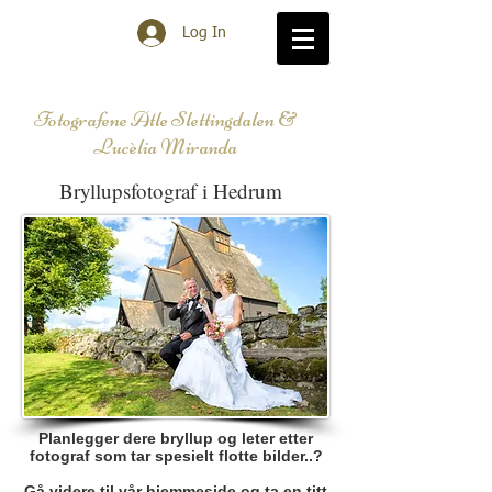
Log In
Fotografene Atle Slettingdalen &
Lucèlia Miranda
Bryllupsfotograf i Hedrum
Planlegger dere bryllup og leter etter
fotograf som tar spesielt flotte bilder..?
Gå videre til vår hjemmeside og ta en titt